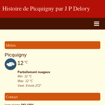
Histoire de Picquigny par J P Delory
site historique
Page d'accueil
BLOG PHOTOS
Météo
Livre d'or
Picquigny
Album Photos
12
°C
Contact
Partiellement nuageux
Min: 12 °C
Max: 12 °C
Vent: 8 kmh 272°
Contact