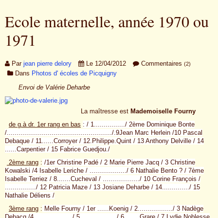
Ecole maternelle, année 1970 ou
1971
Par
jean pierre delory
Le 12/04/2012
Commentaires
(2)
Dans
Photos d' écoles de Picquigny
Envoi de Valérie Deharbe
La maîtresse est
Mademoiselle Fourny
de g.à dr. 1er rang en bas
: / 1................/ 2ème Dominique Bonte
/....................................................../.9Jean Marc Herlein /10 Pascal
Debaque / 11......Corroyer / 12.Philippe.Quint / 13 Anthony Delville / 14
......Carpentier / 15 Fabrice Guedjou./
2ème rang
:
/1er Christine Padé / 2 Marie Pierre Jacq / 3 Christine
Kowalski /4 Isabelle Leriche / .................../ 6 Nathalie Bento ? / 7ème
Isabelle Terriez / 8.......Cucheval / .................../ 10 Corine François /
................/ 12 Patricia Maze / 13 Josiane Deharbe / 14............../ 15
Nathalie Déliens /
3ème rang
:
Melle Fourny / 1er ......Koenig / 2................../ 3 Nadège
Debacq /4 .................../ 5.................../ 6........Grare / 7 Lydie Noblesse