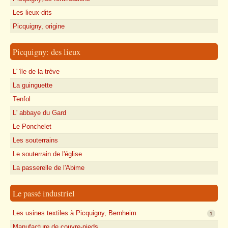
Les lieux-dits
Picquigny, origine
Picquigny: des lieux
L' île de la trève
La guinguette
Tenfol
L' abbaye du Gard
Le Ponchelet
Les souterrains
Le souterrain de l'église
La passerelle de l'Abime
Le passé industriel
Les usines textiles à Picquigny, Bernheim
1
Manufacture de couvre-pieds