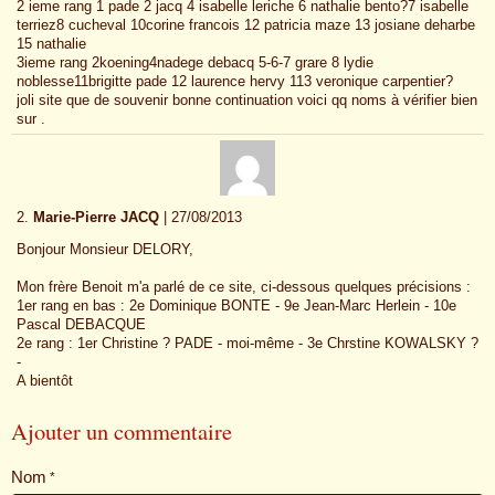
2 ieme rang 1 pade 2 jacq 4 isabelle leriche 6 nathalie bento?7 isabelle
terriez8 cucheval 10corine francois 12 patricia maze 13 josiane deharbe
15 nathalie
3ieme rang 2koening4nadege debacq 5-6-7 grare 8 lydie
noblesse11brigitte pade 12 laurence hervy 113 veronique carpentier?
joli site que de souvenir bonne continuation voici qq noms à vérifier bien
sur .
2.
Marie-Pierre JACQ
| 27/08/2013
Bonjour Monsieur DELORY,
Mon frère Benoit m'a parlé de ce site, ci-dessous quelques précisions :
1er rang en bas : 2e Dominique BONTE - 9e Jean-Marc Herlein - 10e
Pascal DEBACQUE
2e rang : 1er Christine ? PADE - moi-même - 3e Chrstine KOWALSKY ?
-
A bientôt
Ajouter un commentaire
Nom