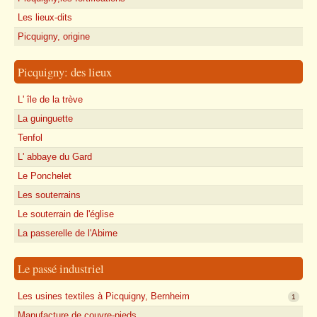
Les lieux-dits
Picquigny, origine
Picquigny: des lieux
L' île de la trève
La guinguette
Tenfol
L' abbaye du Gard
Le Ponchelet
Les souterrains
Le souterrain de l'église
La passerelle de l'Abime
Le passé industriel
Les usines textiles à Picquigny, Bernheim
1
Manufacture de couvre-pieds