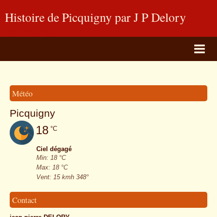
Histoire de Picquigny par J P Delory
site historique
Page d'accueil
BLOG PHOTOS
Météo
Livre d'or
Picquigny
Album Photos
18
°C
Contact
Ciel dégagé
Min: 18 °C
Max: 18 °C
Vent: 15 kmh 348°
Contact