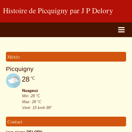
Histoire de Picquigny par J P Delory
site historique
Page d'accueil
BLOG PHOTOS
Météo
Livre d'or
Picquigny
Album Photos
28
°C
Contact
Nuageux
Min: 28 °C
Max: 28 °C
Vent: 15 kmh 99°
Contact