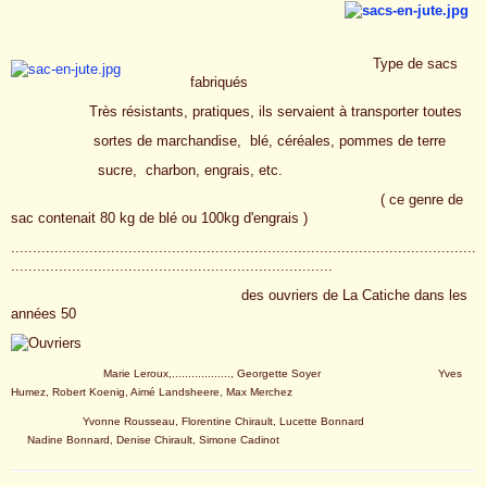
Type de sacs
fabriqués
Très résistants, pratiques, ils servaient à transporter toutes
sortes de marchandise, blé, céréales, pommes de terre
sucre, charbon, engrais, etc.
( ce genre de
sac contenait 80 kg de blé ou 100kg d'engrais )
...........................................................................................................
..........................................................................
des ouvriers de La Catiche dans les
années 50
Marie Leroux,.................., Georgette Soyer Yves
Humez, Robert Koenig, Aimé Landsheere, Max Merchez
Yvonne Rousseau, Florentine Chirault, Lucette Bonnard
Nadine Bonnard, Denise Chirault, Simone Cadinot