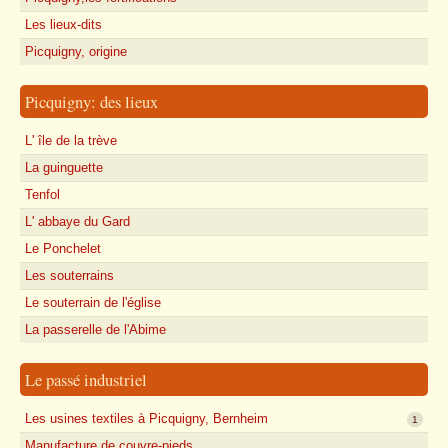
Les lieux-dits
Picquigny, origine
Picquigny: des lieux
L' île de la trève
La guinguette
Tenfol
L' abbaye du Gard
Le Ponchelet
Les souterrains
Le souterrain de l'église
La passerelle de l'Abime
Le passé industriel
Les usines textiles à Picquigny, Bernheim
1
Manufacture de couvre-pieds