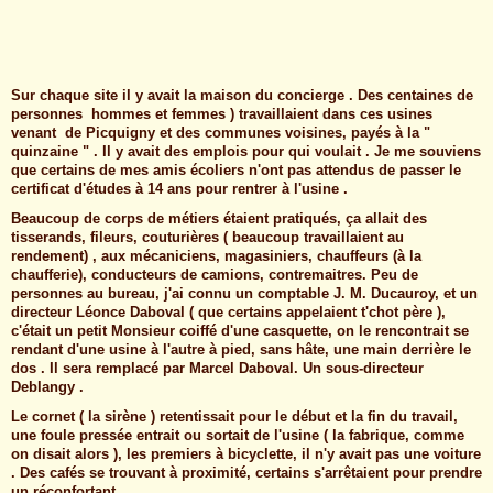
Sur chaque site il y avait la maison du concierge . Des centaines de
personnes hommes et femmes ) travaillaient dans ces usines
venant de Picquigny et des communes voisines, payés à la "
quinzaine " . Il y avait des emplois pour qui voulait . Je me souviens
que certains de mes amis écoliers n'ont pas attendus de passer le
certificat d'études à 14 ans pour rentrer à l'usine .
Beaucoup de corps de métiers étaient pratiqués, ça allait des
tisserands, fileurs, couturières ( beaucoup travaillaient au
rendement) , aux mécaniciens, magasiniers, chauffeurs (à la
chaufferie), conducteurs de camions, contremaitres. Peu de
personnes au bureau, j'ai connu un comptable J. M. Ducauroy, et un
directeur Léonce Daboval ( que certains appelaient t'chot père ),
c'était un petit Monsieur coiffé d'une casquette, on le rencontrait se
rendant d'une usine à l'autre à pied, sans hâte, une main derrière le
dos . Il sera remplacé par Marcel Daboval. Un sous-directeur
Deblangy .
Le cornet ( la sirène ) retentissait pour le début et la fin du travail,
une foule pressée entrait ou sortait de l'usine ( la fabrique, comme
on disait alors ), les premiers à bicyclette, il n'y avait pas une voiture
. Des cafés se trouvant à proximité, certains s'arrêtaient pour prendre
un réconfortant .