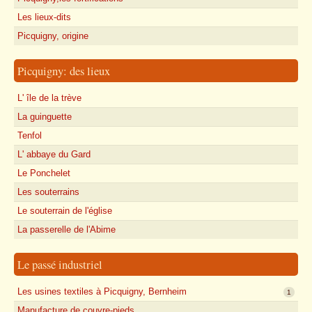
Les lieux-dits
Picquigny, origine
Picquigny: des lieux
L' île de la trève
La guinguette
Tenfol
L' abbaye du Gard
Le Ponchelet
Les souterrains
Le souterrain de l'église
La passerelle de l'Abime
Le passé industriel
Les usines textiles à Picquigny, Bernheim
1
Manufacture de couvre-pieds