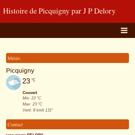
Histoire de Picquigny par J P Delory
site historique
Page d'accueil
BLOG PHOTOS
Météo
Livre d'or
Picquigny
Album Photos
23
°C
Contact
Couvert
Min: 23 °C
Max: 23 °C
Vent: 8 kmh 131°
Contact