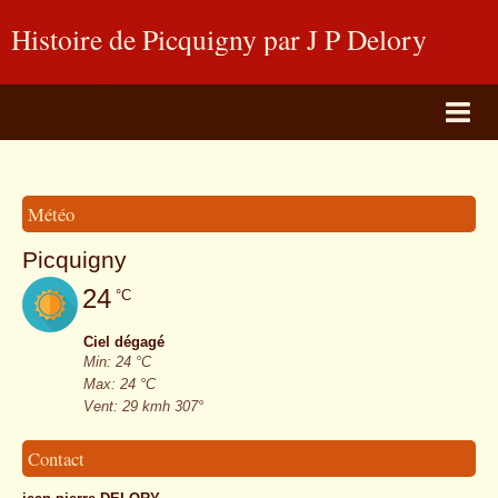
Histoire de Picquigny par J P Delory
site historique
Page d'accueil
BLOG PHOTOS
Météo
Livre d'or
Picquigny
Album Photos
24
°C
Contact
Ciel dégagé
Min: 24 °C
Max: 24 °C
Vent: 29 kmh 307°
Contact