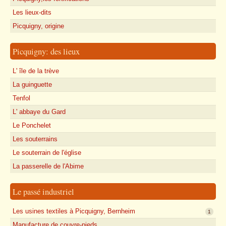
Les lieux-dits
Picquigny, origine
Picquigny: des lieux
L' île de la trève
La guinguette
Tenfol
L' abbaye du Gard
Le Ponchelet
Les souterrains
Le souterrain de l'église
La passerelle de l'Abime
Le passé industriel
Les usines textiles à Picquigny, Bernheim
1
Manufacture de couvre-pieds